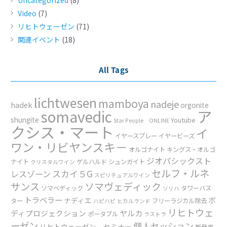
Uncategorized
(8)
Video
(7)
リヒトウェーゼン
(71)
関連イベント
(18)
All Tags
lichtwesen
mamboya
nadeje
hadek
orgonite
ア
somavedic
shungite
Youtube
Star People ONLINE
クシス・マート
イ
イヤースプレー
イヤービーズ
ワン・リビヤンスキ－
オルゴナイト
キングス・オルゴ
ジオパシックスト
ナイト
ゲルハルド
シュンガイト
クリスタルワイン
セルフ・ルネ
スカイ５G
レスゾーン
スピリチュアルワイン
サンス
ソマヴェディック
ソマベディック
タワーバス
ソリハ
トラベラー
ボ
ナディエ
ター
フリーラジカル除去
ハピハピ
ヒカルランド
リヒトウェ
ヤルカ
ディプロジェクション
ポータブル
ラストラ
ーゼン
個人セッション
リヒトウェーゼン セミナー