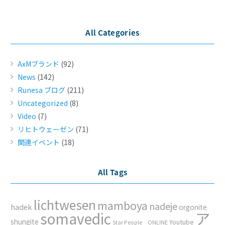
All Categories
AxMブランド
(92)
News
(142)
Runesa ブログ
(211)
Uncategorized
(8)
Video
(7)
リヒトウェーゼン
(71)
関連イベント
(18)
All Tags
lichtwesen
mamboya
nadeje
hadek
orgonite
ア
somavedic
shungite
Youtube
Star People ONLINE