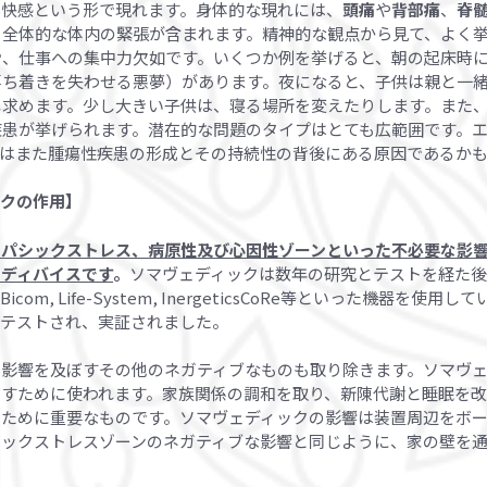
不快感という形で現れます。身体的な現れには、
頭痛
や
背部痛
、
脊
、全体的な体内の緊張が含まれます。精神的な観点から見て、よく
労、仕事への集中力欠如です。いくつか例を挙げると、朝の起床時
落ち着きを失わせる悪夢）があります。夜になると、子供は親と一
し求めます。少し大きい子供は、寝る場所を変えたりします。また
疾患が挙げられます。潜在的な問題のタイプはとても広範囲です。
ンはまた腫瘍性疾患の形成とその持続性の背後にある原因であるか
ックの作用】
オパシックストレス、病原性及び心因性ゾーンといった不必要な影
ディバイスです
。
ソマヴェディックは数年の研究とテストを経た
m, Life-System, InergeticsCoRe等といった機器を使用して
もテストされ、実証されました。
に影響を及ぼすその他のネガティブなものも取り除きます。ソマヴ
こすために使われます。家族関係の調和を取り、新陳代謝と睡眠を
るために重要なものです。ソマヴェディックの影響は装置周辺をボ
シックストレスゾーンのネガティブな影響と同じように、家の壁を