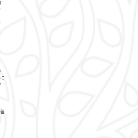
髄
挙
に
緒
、
エ
も
響
後に
い
ェ
改善
ー
通