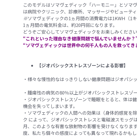
このモデルはソマヴェディック「ハーモニー」とソマ
は病院やクリニック、診療所、マッサージやビューテ
※
ソマヴェディックの1ヵ月間の消費電力は1KWH（1
1ヵ月間の電気料金は、約20円弱になります。
どうぞご安心してソマヴェディックをお楽しみくださ
“これといった理由なき健康問題で悩んでいませんか？
“ソマヴェディックは世界中の何千人もの人を救ってき
【ジオパシックストレスゾーンによる影響】
・様々な慢性的なはっきりしない健康問題はジオパシ
・腫瘍性の病気の80％以上がジオパシックストレスゾ
・ジオパシックストレスゾーンで睡眠をとると、体は
機会を失ってしまいます。
・ソマヴェディックの人間への効果は（身体的感覚を
ク によって、ジオパシックストレスと電磁波スモッグ
月、このような有害な放射物の影響を受けなくなりま
度、私たち個々の感度によっても異なって現れるかもし