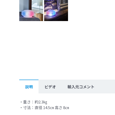
説明
ビデオ
輸入元コメント
・重さ：約2.3㎏
・寸法：直径 14.5㎝ 高さ 8㎝