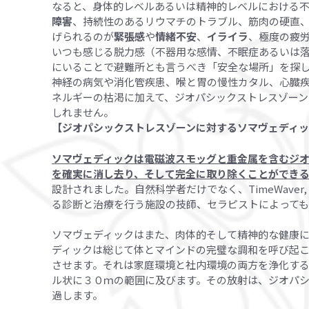
なると、身体的レベルあるいは精神的レベルにおける
障害
、持続性のあるリウマチのトラブル、筋肉の硬直
げられるのが
緊張感
や
情緒不安
、
イライラ
、極度の疲
いつも感じる脱力感（不器用な感情、不眠症あるいは
にいることで避難所とも言うべき「安全な場所」を探
神経の病気や消化管疾患、喉と胃の慢性カタル、心臓
ネルギーの枯渇に加えて、ジオパシックストレスゾー
しれません。
【ジオパシックストレスゾーンに対するソマヴェディ
ソマヴェディックは電磁波スモッグと重金属を含むジ
を確実に消し去り、そして完全に取り除くことができる
設計されました。自然科学者だけでなく、TimeWaver, Bico
る診断と治療を行う施設の技師、セラピストによって
ソマヴェディックはまた、肉体的そして精神的な健康
ディックは総じて体とマインドの完璧な調和を呼び起
させます。それは家庭環境と社内環境の両方を浄化す
ル状に３０ｍの範囲に及びます。その放射は、ジオパ
過します。