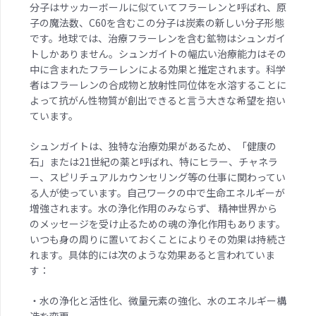
分子はサッカーボールに似ていてフラーレンと呼ばれ、原
子の魔法数、C60を含むこの分子は炭素の新しい分子形態
です。地球では、治療フラーレンを含む鉱物はシュンガイ
トしかありません。シュンガイトの幅広い治療能力はその
中に含まれたフラーレンによる効果と推定されます。科学
者はフラーレンの合成物と放射性同位体を水溶することに
よって抗がん性物質が創出できると言う大きな希望を抱い
ています。
シュンガイトは、独特な治療効果があるため、「健康の
石」または21世紀の薬と呼ばれ、特にヒラー、チャネラ
ー、スピリチュアルカウンセリング等の仕事に関わってい
る人が使っています。自己ワークの中で生命エネルギーが
増強されます。水の浄化作用のみならず、 精神世界から
のメッセージを受け止るための魂の浄化作用もあります。
いつも身の周りに置いておくことによりその効果は持続さ
れます。具体的には次のような効果あると言われていま
す：
・水の浄化と活性化、微量元素の強化、水のエネルギー構