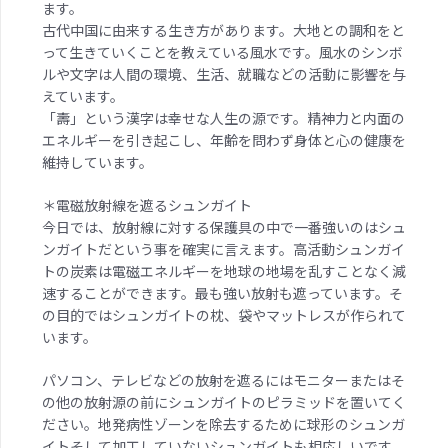
ます。
古代中国に由来する生き方があります。大地との調和をと
って生きていくことを教えている風水です。風水のシンボ
ルや文字は人間の環境、生活、就職などの活動に影響を与
えています。
「壽」という漢字は幸せな人生の源です。精神力と内面の
エネルギーを引き起こし、年齢を問わず身体と心の健康を
維持しています。
＊電磁放射線を遮るシュンガイト
今日では、放射線に対する保護具の中で一番強いのはシュ
ンガイトだという事を確実に言えます。高活動シュンガイ
トの炭素は電磁エネルギーを地球の地場を乱すことなく減
速することができます。最も強い放射も遮っています。そ
の目的ではシュンガイトの枕、袋やマットレスが作られて
います。
パソコン、テレビなどの放射を遮るにはモニターまたはそ
の他の放射源の前にシュンガイトのピラミッドを置いてく
ださい。地発病性ゾーンを除去するために球形のシュンガ
イトそして加工していないシュンガイトも相応しいです。