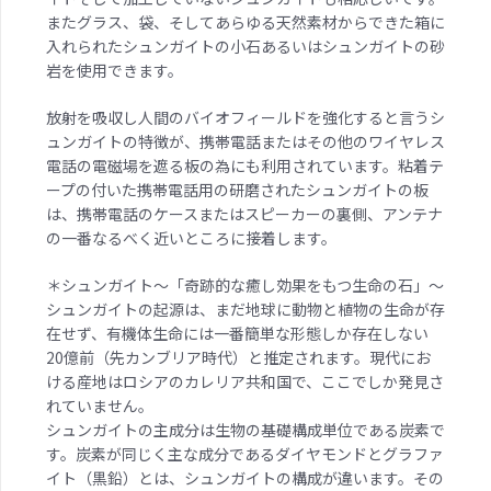
またグラス、袋、そしてあらゆる天然素材からできた箱に
入れられたシュンガイトの小石あるいはシュンガイトの砂
岩を使用できます。
放射を吸収し人間のバイオフィールドを強化すると言うシ
ュンガイトの特徴が、携帯電話またはその他のワイヤレス
電話の電磁場を遮る板の為にも利用されています。粘着テ
ープの付いた携帯電話用の研磨されたシュンガイトの板
は、携帯電話のケースまたはスピーカーの裏側、アンテナ
の一番なるべく近いところに接着します。
＊シュンガイト～「奇跡的な癒し効果をもつ生命の石」～
シュンガイトの起源は、まだ地球に動物と植物の生命が存
在せず、有機体生命には一番簡単な形態しか存在しない
20億前（先カンブリア時代）と推定されます。現代にお
ける産地はロシアのカレリア共和国で、ここでしか発見さ
れていません。
シュンガイトの主成分は生物の基礎構成単位である炭素で
す。炭素が同じく主な成分であるダイヤモンドとグラファ
イト（黒鉛）とは、シュンガイトの構成が違います。その