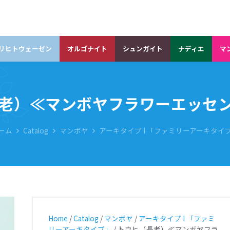
リヒトウェーゼン
オルゴナイト
シュンガイト
ナディエ
マ
老）≪マンボヤフラワーエッセンス
ーム
Catalog
マンボヤ
アーキタイプ I 「ファミリーアーキタイ
Home
/
Catalog
/
マンボヤ
/
アーキタイプ I 「ファミ
リーアーキタイプ」
/ トウヒ（長老）≪マンボヤフラ