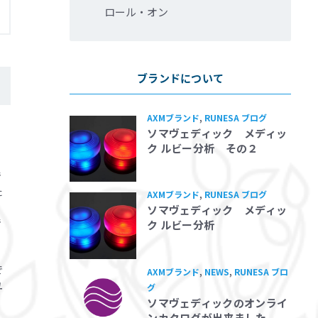
ロール・オン
ブランドについて
AXMブランド
,
RUNESA ブログ
ソマヴェディック メディッ
ク ルビー分析 その２
で
た
AXMブランド
,
RUNESA ブログ
っ
ソマヴェディック メディッ
で
ク ルビー分析
で
AXMブランド
,
NEWS
,
RUNESA ブロ
ユ
グ
ソマヴェディックのオンライ
ンカタログが出来ました