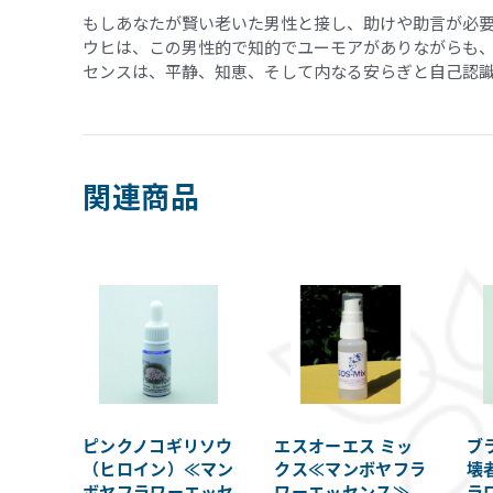
もしあなたが賢い老いた男性と接し、助けや助言が必
ウヒは、この男性的で知的でユーモアがありながらも
センスは、平静、知恵、そして内なる安らぎと自己認
関連商品
ピンクノコギリソウ
エスオーエス ミッ
ブ
（ヒロイン）≪マン
クス≪マンボヤフラ
壊
ボヤフラワーエッセ
ワーエッセンス≫
ラ