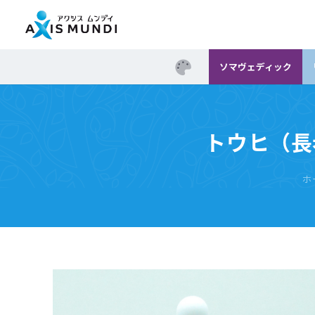
ソマヴェディック
トウヒ（長
ホ