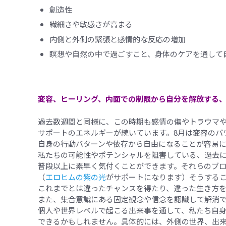
創造性
繊細さや敏感さが高まる
内側と外側の緊張と感情的な反応の増加
瞑想や自然の中で過ごすこと、身体のケアを通して
変容、ヒーリング、内面での制限から自分を解放する
過去数週間と同様に、この時期も感情の傷やトラウマ
サポートのエネルギーが続いています。8月は変容のパ
自身の行動パターンや依存から自由になることが容易
私たちの可能性やポテンシャルを阻害している、過去
普段以上に素早く気付くことができます。それらのブ
（
エロヒムの紫の光
がサポートになります）そうする
これまでとは違ったチャンスを得たり、違った生き方
また、集合意識にある固定観念や信念を認識して解消
個人や世界レベルで起こる出来事を通して、私たち自
できるかもしれません。具体的には、外側の世界、出来