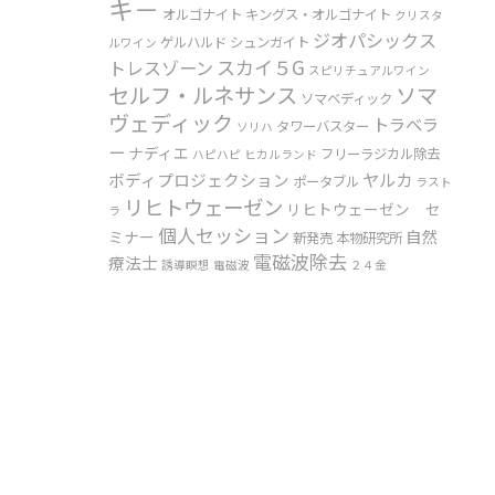
キ－
オルゴナイト
キングス・オルゴナイト
クリスタ
ジオパシックス
ゲルハルド
シュンガイト
ルワイン
スカイ５G
トレスゾーン
スピリチュアルワイン
セルフ・ルネサンス
ソマ
ソマベディック
ヴェディック
トラベラ
タワーバスター
ソリハ
ー
ナディエ
フリーラジカル除去
ハピハピ
ヒカルランド
ヤルカ
ボディプロジェクション
ポータブル
ラスト
リヒトウェーゼン
リヒトウェーゼン セ
ラ
個人セッション
自然
ミナー
新発売
本物研究所
電磁波除去
療法士
誘導瞑想
電磁波
２４金