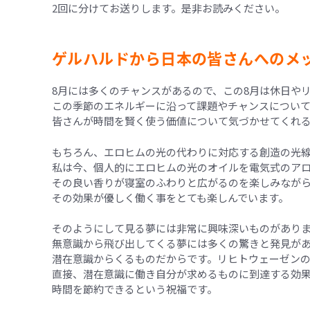
2回に分けてお送りします。是非お読みください。
ゲルハルドから日本の皆さんへのメ
8月には多くのチャンスがあるので、この8月は休日や
この季節のエネルギーに沿って課題やチャンスについ
皆さんが時間を賢く使う価値について気づかせてくれ
もちろん、エロヒムの光の代わりに対応する創造の光
私は今、個人的にエロヒムの光のオイルを電気式のア
その良い香りが寝室のふわりと広がるのを楽しみなが
その効果が優しく働く事をとても楽しんでいます。
そのようにして見る夢には非常に興味深いものがあり
無意識から飛び出してくる夢には多くの驚きと発見が
潜在意識からくるものだからです。リヒトウェーゼンの
直接、潜在意識に働き自分が求めるものに到達する効
時間を節約できるという祝福です。