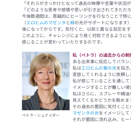
「それらがきっかけとなって過去の映像や言葉や状況が
「どのような思考や感情や思いが引き出されてきただ
今後数週間は、意識的にヒーリングを行なうことで特
（
エロヒムのマゼンタ
と
緑
の光がサポートになります
後になってからです。気付くと、以前と異なる反応をす
このように、チャレンジにより良く対処できるように
感じることが変わっていたりするのです。
私（ペトラ）の過去からの制
ある出来事に反応してバラン
私は
エロヒムの紫の光
を招き
変容してくれるように依頼し
私が感じていることを通して
イメージすることが難しい場
私はさらに、スプレーや精油
見えてくるかどうかを眺めま
その過去の要因に気付くこと
マゼンタの光
をイメージして
ペトラ・シュナイダー
それが要因に流れ込み、ヒー